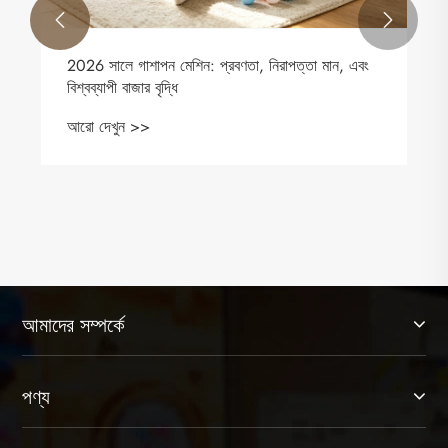


গাশাপন মেশিনের ব্যবসায়িক মূল্য: কেন তারা খুচরা বিক্রেতাদের
জন্য একটি লাভজনক বিনিয়োগ
আরো দেখুন >>
আমাদের সম্পর্কে
পণ্য