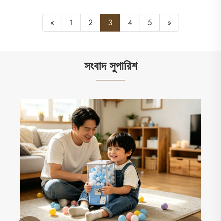
«
1
2
3
4
5
»
সংবাদ সুপারিশ