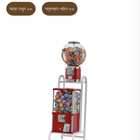
আরো দেখুন >>
অনুসন্ধান পাঠান >>