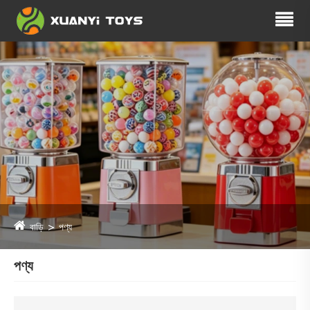
বাড়ি
পণ্য
পণ্য